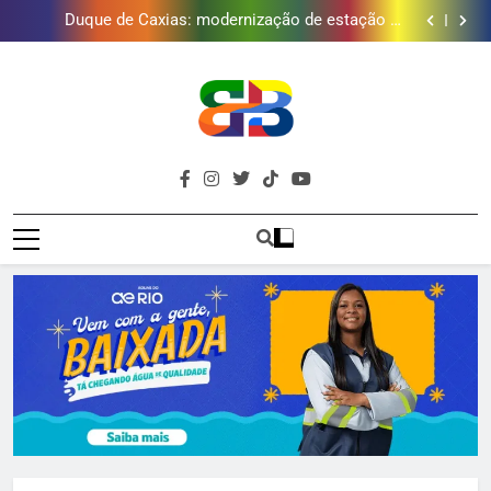
Japeri renova termo de concessão do Campo de
Golfe e fortalece projeto que atende 140 crianças
Duque de Caxias: modernização de estação de
tratamento reforça abastecimento de água
Guanabara tem diversas opções de vinhos para
presentear o seu pai. Descubra como escolher o que
Gastro Samba reúne Nosso Sentimento e Gustavo
mais combina com ele
Lins em Nova Iguaçu neste fim de semana
Japeri renova termo de concessão do Campo de
Golfe e fortalece projeto que atende 140 crianças
Duque de Caxias: modernização de estação de
tratamento reforça abastecimento de água
Guanabara tem diversas opções de vinhos para
presentear o seu pai. Descubra como escolher o que
Gastro Samba reúne Nosso Sentimento e Gustavo
Brava
mais combina com ele
Lins em Nova Iguaçu neste fim de semana
Baixada Fluminense Em Destaque!
Baixada