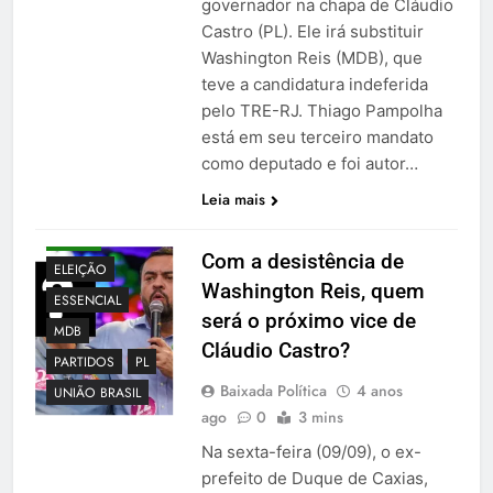
governador na chapa de Cláudio
Castro (PL). Ele irá substituir
Washington Reis (MDB), que
teve a candidatura indeferida
pelo TRE-RJ. Thiago Pampolha
está em seu terceiro mandato
como deputado e foi autor…
Leia mais
BRAVA
Com a desistência de
ELEIÇÃO
Washington Reis, quem
ESSENCIAL
será o próximo vice de
MDB
Cláudio Castro?
PARTIDOS
PL
Baixada Política
4 anos
UNIÃO BRASIL
ago
0
3 mins
Na sexta-feira (09/09), o ex-
prefeito de Duque de Caxias,