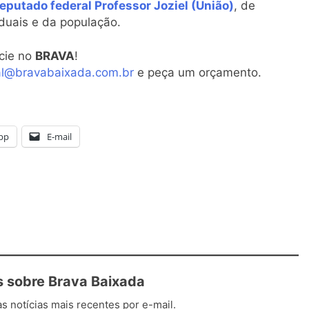
eputado federal Professor Joziel (União)
, de
aduais e da população.
cie no
BRAVA
!
al@bravabaixada.com.br
e peça um orçamento.
pp
E-mail
 sobre Brava Baixada
s notícias mais recentes por e-mail.