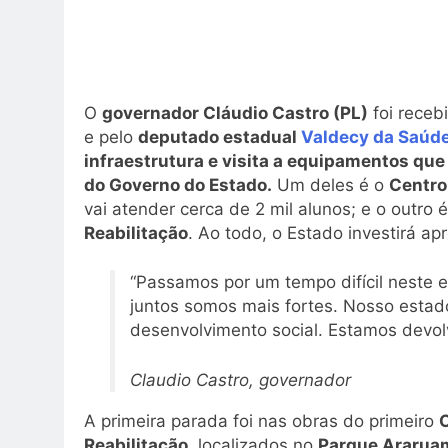
Foto: Divulgação / GovRJ
O
governador Cláudio Castro (PL)
foi rece
e pelo
deputado estadual
Valdecy da Saúde
infraestrutura e visita a equipamentos qu
do Governo do Estado.
Um deles é o
Centro
vai atender cerca de 2 mil alunos; e o outro 
Reabilitação
. Ao todo, o Estado investirá 
“Passamos por um tempo difícil neste
juntos somos mais fortes. Nosso estado
desenvolvimento social. Estamos devo
Claudio Castro, governador
A primeira parada foi nas obras do primeiro
C
Reabilitação
, localizados no
Parque Ararua