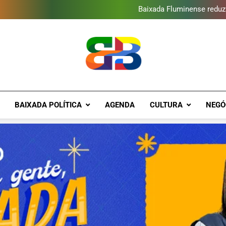
Novo Sesc Duque de Caxias terá
Baixada Fluminense reduz 
Escola de Cinema EncontrArte
Programa ambiental arreca
Novo Sesc Duque de Caxias terá
Baixada Fluminense reduz 
Escola de Cinema EncontrArte
Programa ambiental arreca
Novo Sesc Duque de Caxias terá
Brava Baixad
Baixada Fluminense Em Destaque!
BAIXADA POLÍTICA
AGENDA
CULTURA
NEGÓ