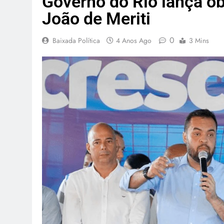
Governo do Rio lança ob
João de Meriti
0
Baixada Política
4 Anos Ago
3 Mins