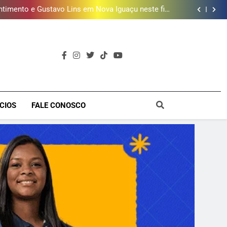
timento e Gustavo Lins em Nova Iguaçu neste fim
de semana
 MacBook e oferece vinho em campanha de Dia dos
Pais
e 190 milhões de litros de água por ano na Baixada
Fluminense
ões de vinhos para presentear o seu pai. Descubra
como escolher o que mais combina com ele
timento e Gustavo Lins em Nova Iguaçu neste fim
de semana
 MacBook e oferece vinho em campanha de Dia dos
Pais
e 190 milhões de litros de água por ano na Baixada
Fluminense
a
CIOS
FALE CONOSCO