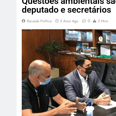
Questões ambientais sã
deputado e secretários
0
Baixada Política
5 Anos Ago
2 Mins