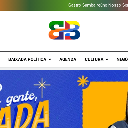
Gastro Samba reúne Nosso Sen
Shopping Grande Rio sorteia
Obra garante a preservação d
Guanabara tem diversas opç
Gastro Samba reúne Nosso Sen
Shopping Grande Rio sorteia
Obra garante a preservação d
Brava Baixad
Baixada Fluminense Em Destaque!
BAIXADA POLÍTICA
AGENDA
CULTURA
NEGÓ