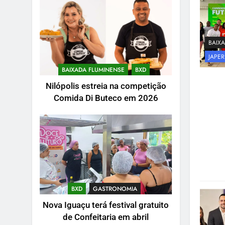
BAIX
JAPER
BAIXADA FLUMINENSE
BXD
Nilópolis estreia na competição
Comida Di Buteco em 2026
BXD
GASTRONOMIA
Nova Iguaçu terá festival gratuito
de Confeitaria em abril