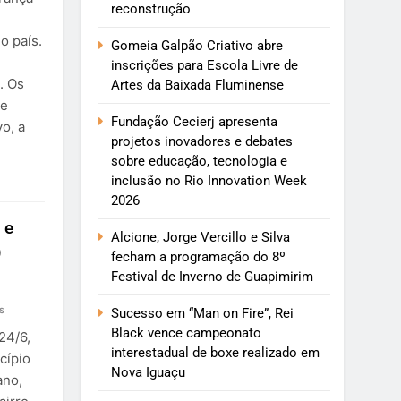
reconstrução
o país.
Gomeia Galpão Criativo abre
inscrições para Escola Livre de
. Os
Artes da Baixada Fluminense
de
Fundação Cecierj apresenta
o, a
projetos inovadores e debates
sobre educação, tecnologia e
inclusão no Rio Innovation Week
2026
 e
Alcione, Jorge Vercillo e Silva
)
fecham a programação do 8º
Festival de Inverno de Guapimirim
s
Sucesso em “Man on Fire”, Rei
Black vence campeonato
24/6,
interestadual de boxe realizado em
cípio
Nova Iguaçu
ano,