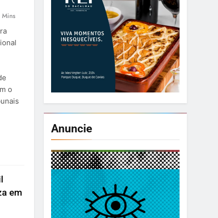
 Mins
ra
ional
de
om o
bunais
Anuncie
l
za em