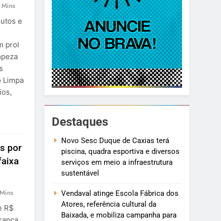
 Mins
dutos e
m prol
mpeza
s
o Limpa
ios,
Destaques
Novo Sesc Duque de Caxias terá
s por
piscina, quadra esportiva e diversos
faixa
serviços em meio a infraestrutura
sustentável
 Mins
Vendaval atinge Escola Fábrica dos
Atores, referência cultural da
e R$
Baixada, e mobiliza campanha para
urança