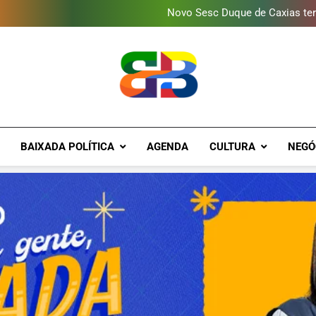
Programa ambiental arreca
Novo Sesc Duque de Caxias terá
Vendaval atinge Escola Fá
Gomeia Galpão Criativo abr
Programa ambiental arreca
Novo Sesc Duque de Caxias terá
Vendaval atinge Escola Fá
Gomeia Galpão Criativo abr
Brava Baixad
Baixada Fluminense Em Destaque!
BAIXADA POLÍTICA
AGENDA
CULTURA
NEGÓ