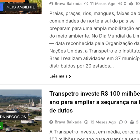
Brava Baixada
11 Meses Ago
0
10
I
MEIO AMBIENTE
Praias, praças, rios, mangues, faixas de 
comunidades de norte a sul do país se
preparam para uma ampla mobilização e
do meio ambiente. No Dia Mundial da Li
— data reconhecida pela Organização da
Nações Unidas, a Transpetro e o Institut
Brasil realizam atividades em 37 municíp
distribuídos por 20 estados…
Leia mais
Transpetro investe R$ 100 milhõe
ano para ampliar a segurança na 
de dutos
ADA NEGÓCIOS
Brava Baixada
12 Meses Ago
0
5
A
A Transpetro investe, em média, cerca d
100 milhões por ano para garantir a seg