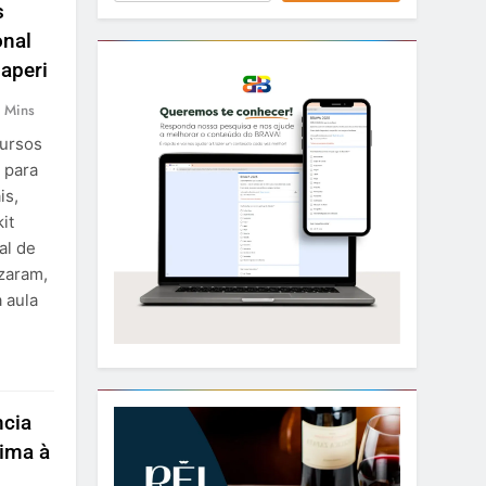
s
onal
Japeri
 Mins
cursos
 para
is,
it
al de
izaram,
a aula
ncia
xima à