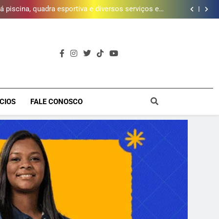
da mais de 2 mil litros de óleo de cozinha usado e
amplia rede de coleta em 18 municípios
 piscina, quadra esportiva e diversos serviços em
meio a infraestrutura sustentável
brica dos Atores, referência cultural da Baixada, e
mobiliza campanha para reconstrução
e inscrições para Escola Livre de Artes da Baixada
Fluminense
da mais de 2 mil litros de óleo de cozinha usado e
amplia rede de coleta em 18 municípios
 piscina, quadra esportiva e diversos serviços em
meio a infraestrutura sustentável
brica dos Atores, referência cultural da Baixada, e
mobiliza campanha para reconstrução
e inscrições para Escola Livre de Artes da Baixada
Fluminense
a
CIOS
FALE CONOSCO