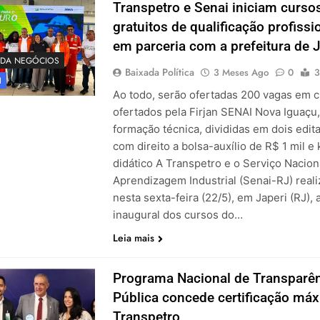
Transpetro e Senai iniciam curso
gratuitos de qualificação profissi
em parceria com a prefeitura de 
ADA NEGÓCIOS
Baixada Política
3 Meses Ago
0
3
I
Ao todo, serão ofertadas 200 vagas em 
ofertados pela Firjan SENAI Nova Iguaçu,
formação técnica, divididas em dois edita
com direito a bolsa-auxílio de R$ 1 mil e k
didático A Transpetro e o Serviço Nacion
Aprendizagem Industrial (Senai-RJ) real
nesta sexta-feira (22/5), em Japeri (RJ), 
inaugural dos cursos do…
Leia mais
Programa Nacional de Transparê
Pública concede certificação má
Transpetro