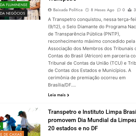
ADA FLUMINENSE
Baixada Política
8 Meses Ago
0
3
ADA NEGÓCIOS
A Transpetro conquistou, nessa terça-fei
(9/12), o Selo Diamante do Programa Nac
de Transparência Pública (PNTP),
reconhecimento máximo concedido pela
Associação dos Membros dos Tribunais 
Contas do Brasil (Atricon) em parceria c
Tribunal de Contas da União (TCU) e Tri
de Contas dos Estados e Municípios. A
cerimônia de premiação ocorreu em
Brasília/DF….
Leia mais
Transpetro e Instituto Limpa Brasi
promovem Dia Mundial da Limpe
A
20 estados e no DF
E DE CAXIAS