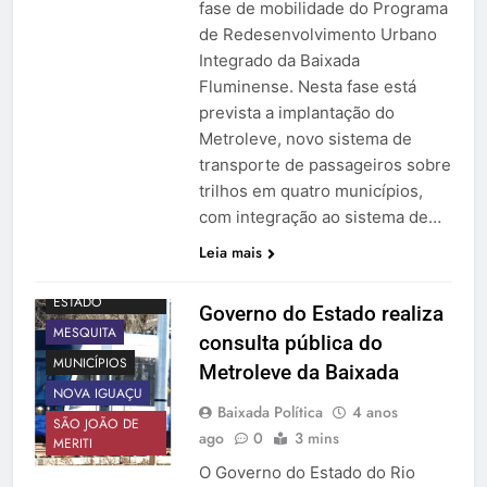
fase de mobilidade do Programa
de Redesenvolvimento Urbano
Integrado da Baixada
Fluminense. Nesta fase está
prevista a implantação do
Metroleve, novo sistema de
transporte de passageiros sobre
trilhos em quatro municípios,
com integração ao sistema de…
BELFORD ROXO
Leia mais
BRAVA
GOVERNO DO
ESTADO
Governo do Estado realiza
MESQUITA
consulta pública do
MUNICÍPIOS
Metroleve da Baixada
NOVA IGUAÇU
Baixada Política
4 anos
SÃO JOÃO DE
ago
0
3 mins
MERITI
O Governo do Estado do Rio