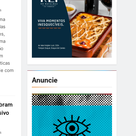
s
uma
das
es,
uma
ão
om
ticas
eie com
Anuncie
ebram
sivo
s