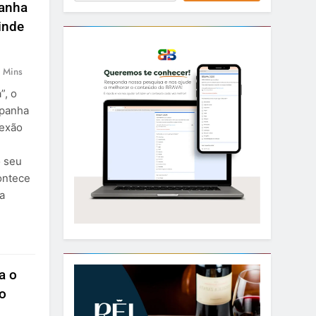
panha
inde
 Mins
”, o
mpanha
nexão
o seu
ontece
a
a o
o