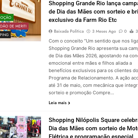
Shopping Grande Rio lança cam
de Dia das Mães com sorteio e br
MOÇÃO
exclusivo da Farm Rio Etc
OÃO DE MERITI
Baixada Política
3 Meses Ago
0
3
PING
Com o conceito “Um sentido que nos liga
Shopping Grande Rio apresenta sua ca
de Dia das Mães 2026, apostando na co
emocional entre mães e filhos aliada a
benefícios exclusivos para os clientes d
Programa de Relacionamento. A ação ac
até 31 de maio, com mecânica que integr
sorteio e promoção Compre…
Leia mais
Shopping Nilópolis Square celebr
Dia das Mães com sorteio de Mot
Elétrica e programação especial