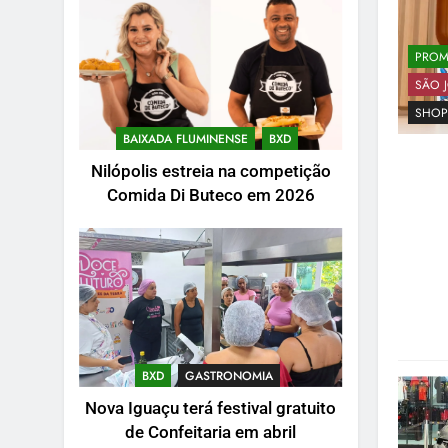
PRO
SÃO J
SHOP
BAIXADA FLUMINENSE
BXD
Nilópolis estreia na competição
Comida Di Buteco em 2026
BXD
GASTRONOMIA
Nova Iguaçu terá festival gratuito
de Confeitaria em abril