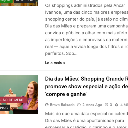
Os shoppings administrados pela Ancar
Ivanhoe, uma das cinco maiores empres
shopping center do país, já estão no cli
Dia das Mães e preparam uma campanha
convida o público a olhar com mais afeto
as imperfeições e improvisos da matern
real — aquela vivida longe dos filtros e r
perfeitos. Sob…
Leia mais
Dia das Mães: Shopping Grande R
promove show especial e ação de
‘compre e ganhe’
OÃO DE MERITI
Brava Baixada
2 Anos Ago
0
4 Mi
PING
Mais do que uma data especial no calend
Dia das Mães é uma oportunidade para
expressar a gratidão, o carinho e o amor