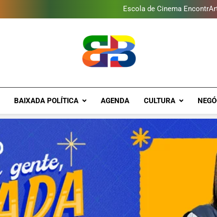
Baixada Fluminense reduz 
Escola de Cinema EncontrArte
Programa ambiental arreca
Novo Sesc Duque de Caxias terá
Baixada Fluminense reduz 
Escola de Cinema EncontrArte
Programa ambiental arreca
Novo Sesc Duque de Caxias terá
Brava Baixad
Baixada Fluminense Em Destaque!
BAIXADA POLÍTICA
AGENDA
CULTURA
NEGÓ