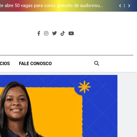
letalidade violenta, mas ainda registra mais de mil
vítimas em 2025, aponta Firjan
 abre 50 vagas para curso gratuito de audiovisual
na Baixada Fluminense
da mais de 2 mil litros de óleo de cozinha usado e
amplia rede de coleta em 18 municípios
 piscina, quadra esportiva e diversos serviços em
meio a infraestrutura sustentável
letalidade violenta, mas ainda registra mais de mil
vítimas em 2025, aponta Firjan
 abre 50 vagas para curso gratuito de audiovisual
na Baixada Fluminense
da mais de 2 mil litros de óleo de cozinha usado e
amplia rede de coleta em 18 municípios
 piscina, quadra esportiva e diversos serviços em
meio a infraestrutura sustentável
a
CIOS
FALE CONOSCO