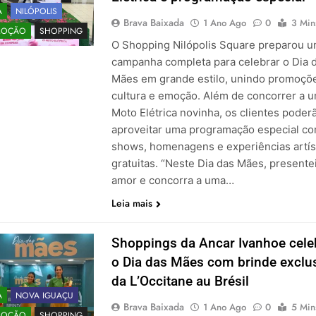
A
NILÓPOLIS
Brava Baixada
1 Ano Ago
0
3 Min
MOÇÃO
SHOPPING
O Shopping Nilópolis Square preparou 
campanha completa para celebrar o Dia 
Mães em grande estilo, unindo promoçõ
cultura e emoção. Além de concorrer a 
Moto Elétrica novinha, os clientes poder
aproveitar uma programação especial c
shows, homenagens e experiências artís
gratuitas. “Neste Dia das Mães, present
amor e concorra a uma…
Leia mais
Shoppings da Ancar Ivanhoe cel
o Dia das Mães com brinde exclu
da L’Occitane au Brésil
A
NOVA IGUAÇU
Brava Baixada
1 Ano Ago
0
5 Min
MOÇÃO
SHOPPING