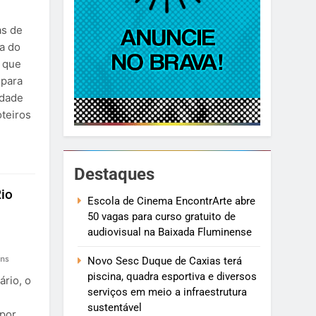
as de
ma do
 que
 para
idade
oteiros
Destaques
io
Escola de Cinema EncontrArte abre
50 vagas para curso gratuito de
audiovisual na Baixada Fluminense
ns
Novo Sesc Duque de Caxias terá
piscina, quadra esportiva e diversos
ário, o
serviços em meio a infraestrutura
sustentável
 por