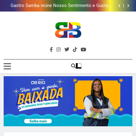
Guanabara tem diversas opções de vinhos para
presentear o seu pai. Descubra como escolher o que
Gastro Samba reúne Nosso Sentimento e Gustavo
mais combina com ele
Lins em Nova Iguaçu neste fim de semana
Shopping Grande Rio sorteia MacBook e oferece
vinho em campanha de Dia dos Pais
Obra garante a preservação de 190 milhões de litros
de água por ano na Baixada Fluminense
Guanabara tem diversas opções de vinhos para
presentear o seu pai. Descubra como escolher o que
Gastro Samba reúne Nosso Sentimento e Gustavo
mais combina com ele
Lins em Nova Iguaçu neste fim de semana
Shopping Grande Rio sorteia MacBook e oferece
vinho em campanha de Dia dos Pais
Obra garante a preservação de 190 milhões de litros
Brava
de água por ano na Baixada Fluminense
Baixada Fluminense Em Destaque!
Baixada