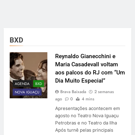
BXD
Reynaldo Gianecchini e
Maria Casadevall voltam
aos palcos do RJ com “Um
Dia Muito Especial”
AGENDA
BXD
Brava Baixada
2 semanas
NOVA IGUAÇU
ago
0
4 mins
Apresentações acontecem em
agosto no Teatro Nova Iguaçu
Petrobras e no Teatro da Ilha
Após turnê pelas principais