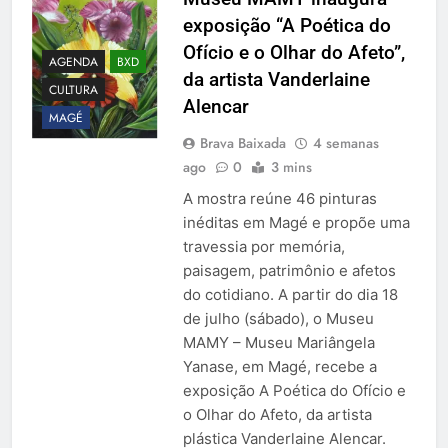
exposição “A Poética do
Ofício e o Olhar do Afeto”,
AGENDA
BXD
da artista Vanderlaine
CULTURA
Alencar
MAGÉ
Brava Baixada
4 semanas
ago
0
3 mins
A mostra reúne 46 pinturas
inéditas em Magé e propõe uma
travessia por memória,
paisagem, patrimônio e afetos
do cotidiano. A partir do dia 18
de julho (sábado), o Museu
MAMY – Museu Mariângela
Yanase, em Magé, recebe a
exposição A Poética do Ofício e
o Olhar do Afeto, da artista
plástica Vanderlaine Alencar.