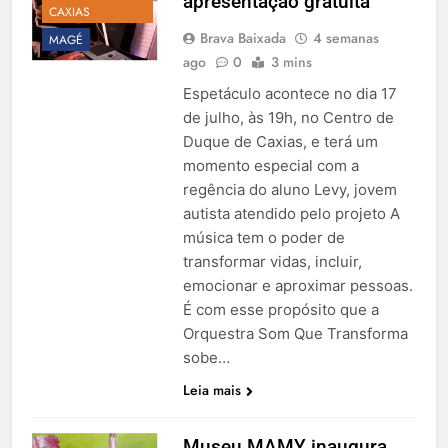
apresentação gratuita
CAXIAS
Brava Baixada
4 semanas
MAGÉ
ago
0
3 mins
Espetáculo acontece no dia 17
de julho, às 19h, no Centro de
Duque de Caxias, e terá um
momento especial com a
regência do aluno Levy, jovem
autista atendido pelo projeto A
música tem o poder de
transformar vidas, incluir,
emocionar e aproximar pessoas.
É com esse propósito que a
Orquestra Som Que Transforma
sobe…
Leia mais
Museu MAMY inaugura