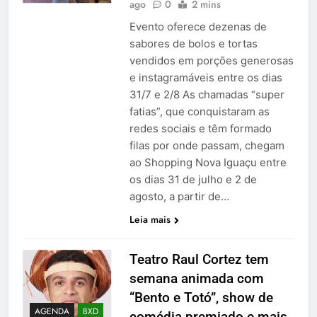
ago
0
2 mins
Evento oferece dezenas de
sabores de bolos e tortas
vendidos em porções generosas
e instagramáveis entre os dias
31/7 e 2/8 As chamadas “super
fatias”, que conquistaram as
redes sociais e têm formado
filas por onde passam, chegam
ao Shopping Nova Iguaçu entre
os dias 31 de julho e 2 de
agosto, a partir de…
Leia mais
Teatro Raul Cortez tem
semana animada com
“Bento e Totó”, show de
AGENDA
BXD
comédia premiado e mais