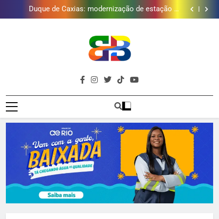
Duque de Caxias: modernização de estação de
tratamento reforça abastecimento de água
Guanabara tem diversas opções de vinhos para
presentear o seu pai. Descubra como escolher o que
Gastro Samba reúne Nosso Sentimento e Gustavo
mais combina com ele
Lins em Nova Iguaçu neste fim de semana
Japeri renova termo de concessão do Campo de
Golfe e fortalece projeto que atende 140 crianças
Duque de Caxias: modernização de estação de
tratamento reforça abastecimento de água
Guanabara tem diversas opções de vinhos para
presentear o seu pai. Descubra como escolher o que
Gastro Samba reúne Nosso Sentimento e Gustavo
mais combina com ele
Lins em Nova Iguaçu neste fim de semana
Brava
Baixada Fluminense Em Destaque!
Baixada