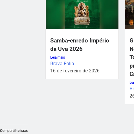
Samba-enredo Império
G
da Uva 2026
N
T
Leia mais
Brava Folia
p
16 de fevereiro de 2026
C
Le
B
26
Compartilhe isso: