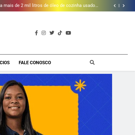
inscrições para Escola Livre de Artes da Baixada
Fluminense
 mais de 2 mil litros de óleo de cozinha usado e
amplia rede de coleta em 18 municípios
rá piscina, quadra esportiva e diversos serviços
em meio a infraestrutura sustentável
rica dos Atores, referência cultural da Baixada, e
mobiliza campanha para reconstrução
inscrições para Escola Livre de Artes da Baixada
Fluminense
 mais de 2 mil litros de óleo de cozinha usado e
amplia rede de coleta em 18 municípios
rá piscina, quadra esportiva e diversos serviços
em meio a infraestrutura sustentável
rica dos Atores, referência cultural da Baixada, e
mobiliza campanha para reconstrução
inscrições para Escola Livre de Artes da Baixada
a
Fluminense
CIOS
FALE CONOSCO