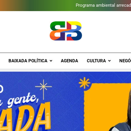
Gomeia Galpão Criativo abre 
Programa ambiental arrecada
Novo Sesc Duque de Caxias te
Vendaval atinge Escola Fáb
Gomeia Galpão Criativo abre 
Programa ambiental arrecada
Novo Sesc Duque de Caxias te
Vendaval atinge Escola Fáb
Gomeia Galpão Criativo abre 
Brava Baixad
Baixada Fluminense Em Destaque!
BAIXADA POLÍTICA
AGENDA
CULTURA
NEGÓ