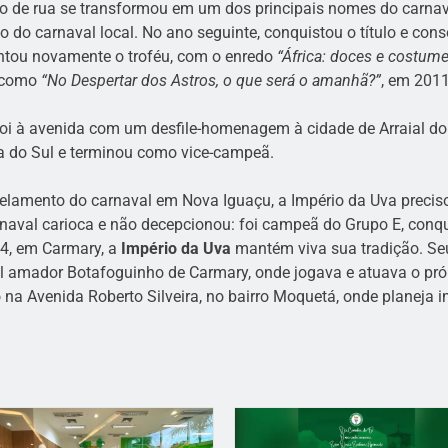
ão de rua se transformou em um dos principais nomes do carnav
o do carnaval local. No ano seguinte, conquistou o título e con
antou novamente o troféu, com o enredo
“África: doces e costume
s como
“No Despertar dos Astros, o que será o amanhã?”
, em 2011
i à avenida com um desfile-homenagem à cidade de Arraial do 
 do Sul e terminou como vice-campeã.
celamento do carnaval em Nova Iguaçu, a Império da Uva prec
naval carioca e não decepcionou: foi campeã do Grupo E, conqui
54, em Carmary, a
Império da Uva
mantém viva sua tradição. Se
l amador Botafoguinho de Carmary, onde jogava e atuava o pró
na Avenida Roberto Silveira, no bairro Moquetá, onde planeja im