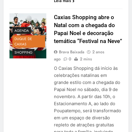
Leia mais
Caxias Shopping abre o
Natal com a chegada do
AGENDA
Papai Noel e decoração
DUQUE DE
temática “Festival na Neve”
CAXIAS
Brava Baixada
2 anos
SHOPPING
ago
0
2 mins
O Caxias Shopping dá início às
celebrações natalinas em
grande estilo com a chegada do
Papai Noel no sábado, dia 9 de
novembro. A partir das 10h, o
Estacionamento A, ao lado do
Poupatempo, será transformado
em um espaço de diversão
repleto de atrações gratuitas
para toda a família, incluindo