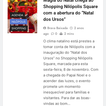
Magia do Natal chega ao
Shopping Nilópolis Square
com a abertura do “Natal
AGENDA
dos Ursos”
NILÓPOLIS
Brava Baixada
2 anos
SHOPPING
ago
0
2 mins
O clima natalino está prestes a
tomar conta de Nilópolis com a
inauguração do “Natal dos
Ursos” no Shopping Nilópolis
Square, marcada para esta
sexta-feira, 8 de novembro. Com
a chegada do Papai Noel e o
acender das luzes, o evento
promete um momento
inesquecível para famílias e
visitantes. Para dar as boas-
vindas ao bom…