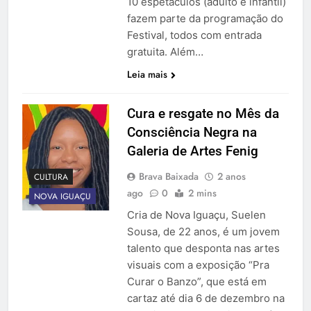
10 espetáculos (adulto e infantil)
fazem parte da programação do
Festival, todos com entrada
gratuita. Além…
Leia mais
Cura e resgate no Mês da
Consciência Negra na
Galeria de Artes Fenig
Brava Baixada
2 anos
CULTURA
ago
0
2 mins
NOVA IGUAÇU
Cria de Nova Iguaçu, Suelen
Sousa, de 22 anos, é um jovem
talento que desponta nas artes
visuais com a exposição “Pra
Curar o Banzo”, que está em
cartaz até dia 6 de dezembro na