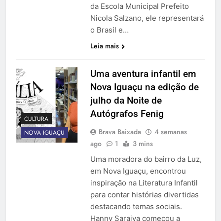
da Escola Municipal Prefeito
Nicola Salzano, ele representará
o Brasil e…
Leia mais
Uma aventura infantil em
Nova Iguaçu na edição de
julho da Noite de
Autógrafos Fenig
CULTURA
Brava Baixada
4 semanas
NOVA IGUAÇU
ago
1
3 mins
Uma moradora do bairro da Luz,
em Nova Iguaçu, encontrou
inspiração na Literatura Infantil
para contar histórias divertidas
destacando temas sociais.
Hanny Saraiva começou a