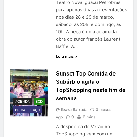
Teatro Nova Iguaçu Petrobras
para apenas duas apresentações
nos dias 28 e 29 de março,
sábado, às 20h, e domingo, às
19h. A peça é uma aclamada
obra do autor francês Laurent
Baffie. A…
Leia mais
Sunset Top Comida de
Subúrbio agita o
TopShopping neste fim de
semana
AGENDA
BXD
Brava Baixada
5 meses
NOVA IGUAÇU
ago
0
2 mins
A despedida do Verão no
TopShopping vem com um