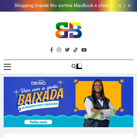
Lins em Nova Iguaçu neste fim de semana
Shopping Grande Rio sorteia MacBook e oferece
vinho em campanha de Dia dos Pais
Obra garante a preservação de 190 milhões de litros
de água por ano na Baixada Fluminense
Deputado Reimont quer reduzir idade mínima para
mulheres receberem o BPC
Gastro Samba reúne Nosso Sentimento e Gustavo
Lins em Nova Iguaçu neste fim de semana
Shopping Grande Rio sorteia MacBook e oferece
vinho em campanha de Dia dos Pais
Obra garante a preservação de 190 milhões de litros
de água por ano na Baixada Fluminense
Deputado Reimont quer reduzir idade mínima para
mulheres receberem o BPC
Brava
Baixada Fluminense Em Destaque!
Baixada