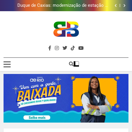
Japeri renova termo de concessão do Campo de
Golfe e fortalece projeto que atende 140 crianças
Duque de Caxias: modernização de estação de
tratamento reforça abastecimento de água
Guanabara tem diversas opções de vinhos para
presentear o seu pai. Descubra como escolher o que
Gastro Samba reúne Nosso Sentimento e Gustavo
mais combina com ele
Lins em Nova Iguaçu neste fim de semana
Japeri renova termo de concessão do Campo de
Golfe e fortalece projeto que atende 140 crianças
Duque de Caxias: modernização de estação de
tratamento reforça abastecimento de água
Guanabara tem diversas opções de vinhos para
presentear o seu pai. Descubra como escolher o que
Gastro Samba reúne Nosso Sentimento e Gustavo
Brava
mais combina com ele
Lins em Nova Iguaçu neste fim de semana
Baixada Fluminense Em Destaque!
Baixada