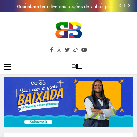
Duque de Caxias: modernização de estação de
tratamento reforça abastecimento de água
Guanabara tem diversas opções de vinhos para
presentear o seu pai. Descubra como escolher o que
Gastro Samba reúne Nosso Sentimento e Gustavo
mais combina com ele
Lins em Nova Iguaçu neste fim de semana
Japeri renova termo de concessão do Campo de
Golfe e fortalece projeto que atende 140 crianças
Duque de Caxias: modernização de estação de
tratamento reforça abastecimento de água
Guanabara tem diversas opções de vinhos para
presentear o seu pai. Descubra como escolher o que
Gastro Samba reúne Nosso Sentimento e Gustavo
mais combina com ele
Lins em Nova Iguaçu neste fim de semana
Brava
Baixada Fluminense Em Destaque!
Baixada