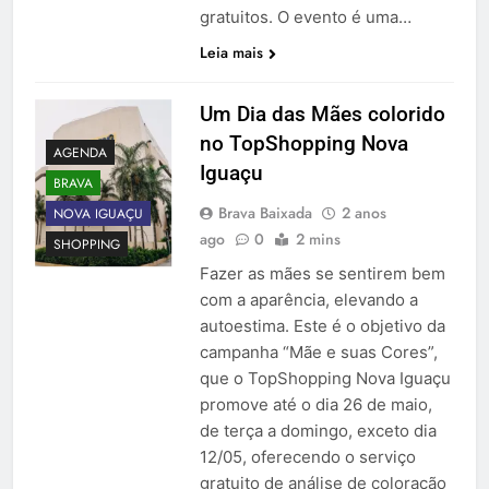
gratuitos. O evento é uma…
Leia mais
Um Dia das Mães colorido
no TopShopping Nova
AGENDA
Iguaçu
BRAVA
Brava Baixada
2 anos
NOVA IGUAÇU
ago
0
2 mins
SHOPPING
Fazer as mães se sentirem bem
com a aparência, elevando a
autoestima. Este é o objetivo da
campanha “Mãe e suas Cores”,
que o TopShopping Nova Iguaçu
promove até o dia 26 de maio,
de terça a domingo, exceto dia
12/05, oferecendo o serviço
gratuito de análise de coloração