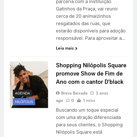
parceria com a instituição
Gatinhos da Praça, vai reunir
cerca de 20 animaizinhos
resgatados das ruas, que
estarão disponíveis para adoção
responsável. Para aproveitar a…
Leia mais
Shopping Nilópolis Square
promove Show de Fim de
Ano com o cantor D’black
Brava Baixada
3 anos
AGENDA
ago
0
1 mins
NILÓPOLIS
Buscando um toque especial
com uma atração diferenciada
para seus clientes, o Shopping
Nilópolis Square está