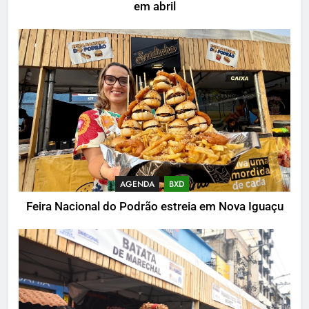
em abril
AGENDA
BXD
Feira Nacional do Podrão estreia em Nova Iguaçu