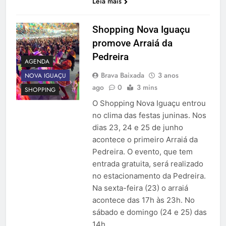
Leia mais
Shopping Nova Iguaçu
promove Arraiá da
Pedreira
AGENDA
Brava Baixada
3 anos
NOVA IGUAÇU
ago
0
3 mins
SHOPPING
O Shopping Nova Iguaçu entrou
no clima das festas juninas. Nos
dias 23, 24 e 25 de junho
acontece o primeiro Arraiá da
Pedreira. O evento, que tem
entrada gratuita, será realizado
no estacionamento da Pedreira.
Na sexta-feira (23) o arraiá
acontece das 17h às 23h. No
sábado e domingo (24 e 25) das
14h…