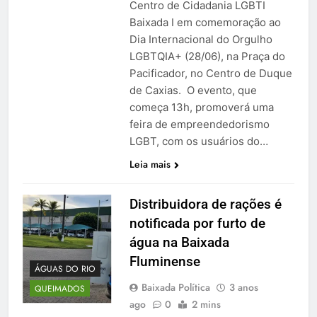
Centro de Cidadania LGBTI
Baixada I em comemoração ao
Dia Internacional do Orgulho
LGBTQIA+ (28/06), na Praça do
Pacificador, no Centro de Duque
de Caxias. O evento, que
começa 13h, promoverá uma
feira de empreendedorismo
LGBT, com os usuários do…
Leia mais
Distribuidora de rações é
notificada por furto de
água na Baixada
Fluminense
ÁGUAS DO RIO
Baixada Política
3 anos
QUEIMADOS
ago
0
2 mins