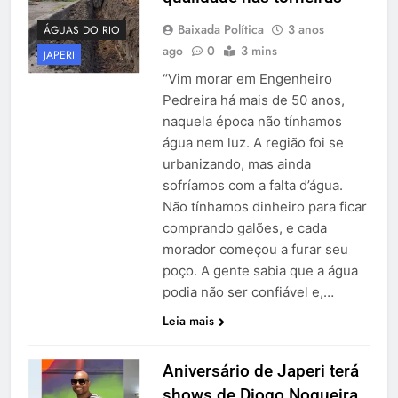
Baixada Política
3 anos
ÁGUAS DO RIO
ago
0
3 mins
JAPERI
“Vim morar em Engenheiro
Pedreira há mais de 50 anos,
naquela época não tínhamos
água nem luz. A região foi se
urbanizando, mas ainda
sofríamos com a falta d’água.
Não tínhamos dinheiro para ficar
comprando galões, e cada
morador começou a furar seu
poço. A gente sabia que a água
podia não ser confiável e,…
Leia mais
Aniversário de Japeri terá
shows de Diogo Nogueira,