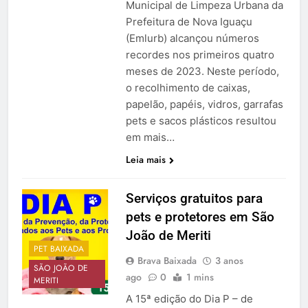
Municipal de Limpeza Urbana da
Prefeitura de Nova Iguaçu
(Emlurb) alcançou números
recordes nos primeiros quatro
meses de 2023. Neste período,
o recolhimento de caixas,
papelão, papéis, vidros, garrafas
pets e sacos plásticos resultou
em mais…
Leia mais
Serviços gratuitos para
pets e protetores em São
João de Meriti
PET BAIXADA
Brava Baixada
3 anos
SÃO JOÃO DE
ago
0
1 mins
MERITI
A 15ª edição do Dia P – de