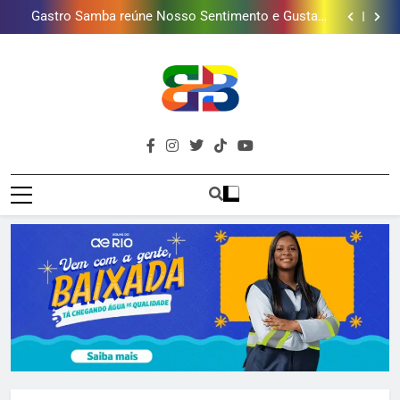
Guanabara tem diversas opções de vinhos para
presentear o seu pai. Descubra como escolher o que
Gastro Samba reúne Nosso Sentimento e Gustavo
mais combina com ele
Lins em Nova Iguaçu neste fim de semana
Shopping Grande Rio sorteia MacBook e oferece
vinho em campanha de Dia dos Pais
Obra garante a preservação de 190 milhões de litros
de água por ano na Baixada Fluminense
Guanabara tem diversas opções de vinhos para
presentear o seu pai. Descubra como escolher o que
Gastro Samba reúne Nosso Sentimento e Gustavo
mais combina com ele
Lins em Nova Iguaçu neste fim de semana
Shopping Grande Rio sorteia MacBook e oferece
vinho em campanha de Dia dos Pais
Obra garante a preservação de 190 milhões de litros
Brava
de água por ano na Baixada Fluminense
Baixada Fluminense Em Destaque!
Baixada