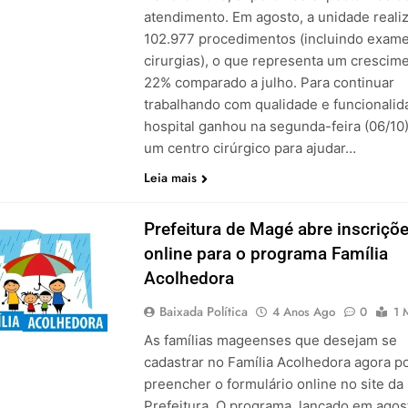
atendimento. Em agosto, a unidade reali
102.977 procedimentos (incluindo exam
cirurgias), o que representa um crescim
22% comparado a julho. Para continuar
trabalhando com qualidade e funcionalid
hospital ganhou na segunda-feira (06/10)
um centro cirúrgico para ajudar…
Leia mais
Prefeitura de Magé abre inscriçõ
online para o programa Família
Acolhedora
Baixada Política
4 Anos Ago
0
1 
As famílias mageenses que desejam se
cadastrar no Família Acolhedora agora 
preencher o formulário online no site da
Prefeitura. O programa, lançado em agos