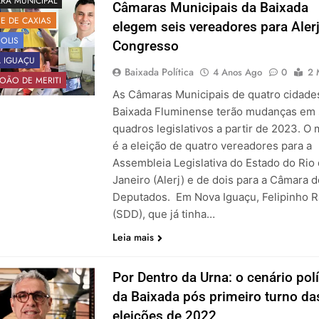
RA MUNICIPAL
Câmaras Municipais da Baixada
E DE CAXIAS
elegem seis vereadores para Alerj
OLIS
Congresso
 IGUAÇU
Baixada Política
4 Anos Ago
0
2 
OÃO DE MERITI
As Câmaras Municipais de quatro cidade
Baixada Fluminense terão mudanças em
quadros legislativos a partir de 2023. O 
é a eleição de quatro vereadores para a
Assembleia Legislativa do Estado do Rio
Janeiro (Alerj) e de dois para a Câmara 
Deputados. Em Nova Iguaçu, Felipinho R
(SDD), que já tinha…
Leia mais
Por Dentro da Urna: o cenário polí
da Baixada pós primeiro turno da
eleições de 2022