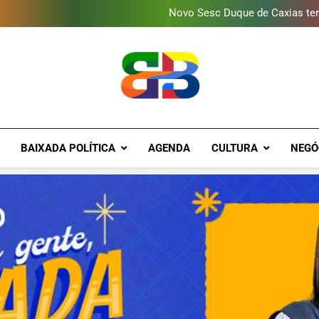
Programa ambiental arreca
Novo Sesc Duque de Caxias terá
Vendaval atinge Escola Fá
Gomeia Galpão Criativo abr
Programa ambiental arreca
Novo Sesc Duque de Caxias terá
Vendaval atinge Escola Fá
Gomeia Galpão Criativo abr
Brava Baixad
Baixada Fluminense Em Destaque!
BAIXADA POLÍTICA
AGENDA
CULTURA
NEGÓ