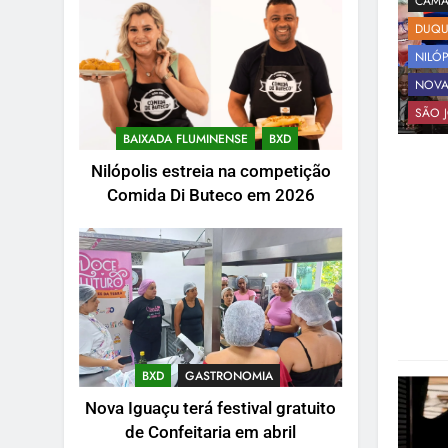
CÂMA
DUQU
NILÓP
NOVA
SÃO J
BAIXADA FLUMINENSE
BXD
Nilópolis estreia na competição
Comida Di Buteco em 2026
BXD
GASTRONOMIA
Nova Iguaçu terá festival gratuito
de Confeitaria em abril