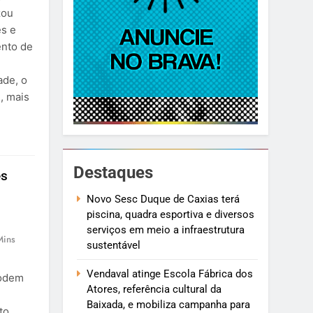
zou
es e
ento de
ade, o
, mais
Destaques
es
Novo Sesc Duque de Caxias terá
piscina, quadra esportiva e diversos
serviços em meio a infraestrutura
Mins
sustentável
Vendaval atinge Escola Fábrica dos
podem
Atores, referência cultural da
Baixada, e mobiliza campanha para
to,