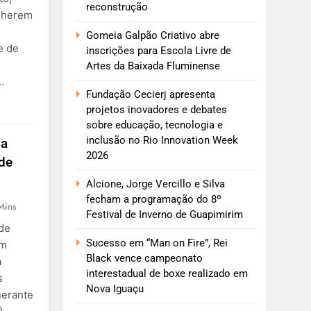
reconstrução
olherem
Gomeia Galpão Criativo abre
e de
inscrições para Escola Livre de
Artes da Baixada Fluminense
…
Fundação Cecierj apresenta
projetos inovadores e debates
sobre educação, tecnologia e
inclusão no Rio Innovation Week
ua
2026
de
Alcione, Jorge Vercillo e Silva
fecham a programação do 8º
Mins
Festival de Inverno de Guapimirim
 de
Sucesso em “Man on Fire”, Rei
em
Black vence campeonato
a
interestadual de boxe realizado em
s
Nova Iguaçu
nerante