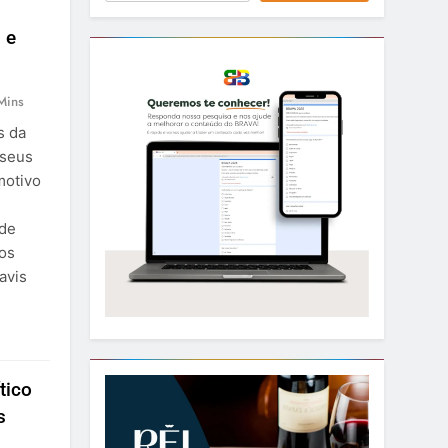
 e
Mins
s da
 seus
motivo
 de
dos
avis
tico
s