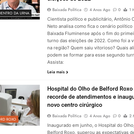
Baixada Política
4 Anos Ago
0
1 
DENTRO DA URNA
Cientista político e publicitário, Antônio 
Neto analisa como fica o cenário político
Baixada Fluminense após o fim do prime
turno das eleições de 2022. Como foi a 
na região? Quem saiu vitorioso? Quais al
podem se formar para esse segundo tur
Assista:
Leia mais
Hospital do Olho de Belford Roxo
recorde de atendimentos e inaug
novo centro cirúrgico
Baixada Política
4 Anos Ago
0
2 
ORD ROXO
Inaugurado em junho, o Hospital do Olho
Belford Roxo, superou as expectativas d