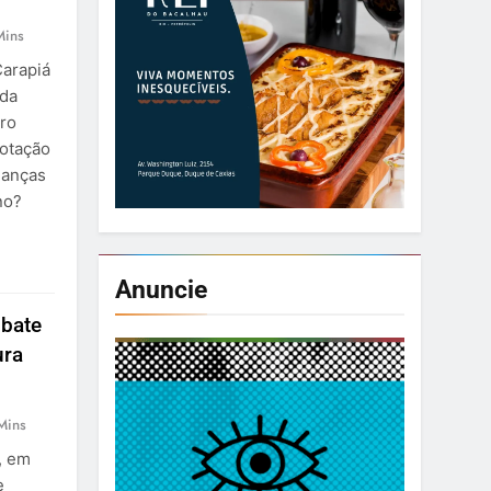
Mins
Carapiá
 da
iro
votação
ianças
no?
Anuncie
 bate
ura
Mins
, em
e