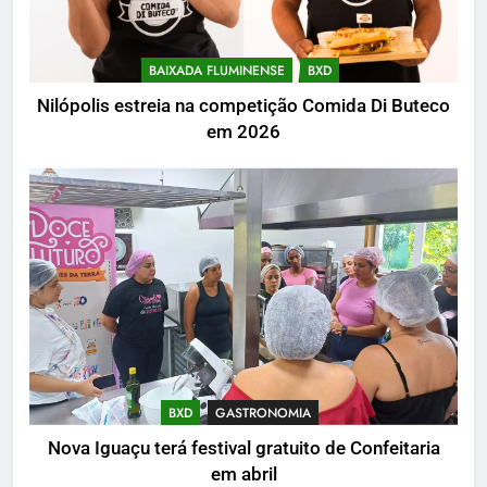
BAIXADA FLUMINENSE
BXD
Nilópolis estreia na competição Comida Di Buteco
em 2026
BXD
GASTRONOMIA
Nova Iguaçu terá festival gratuito de Confeitaria
em abril