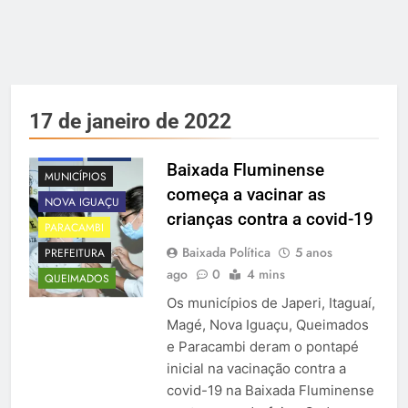
BRAVA
17 de janeiro de 2022
ITAGUAÍ
JAPERI
MAGÉ
Baixada Fluminense
MUNICÍPIOS
começa a vacinar as
NOVA IGUAÇU
crianças contra a covid-19
PARACAMBI
Baixada Política
5 anos
PREFEITURA
ago
0
4 mins
QUEIMADOS
Os municípios de Japeri, Itaguaí,
Magé, Nova Iguaçu, Queimados
e Paracambi deram o pontapé
inicial na vacinação contra a
covid-19 na Baixada Fluminense