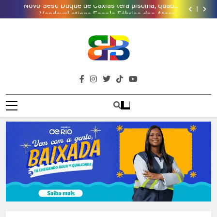
Novo Sesc Duque de Caxias terá piscina, quadra
municípios
esportiva e diversos serviços em meio a
Vendaval atinge Escola Fábrica dos Atores,
infraestrutura sustentável
referência cultural da Baixada, e mobiliza campanha
Gomeia Galpão Criativo abre inscrições para Escola
para reconstrução
Livre de Artes da Baixada Fluminense
Programa ambiental arrecada mais de 2 mil litros de
óleo de cozinha usado e amplia rede de coleta em 18
Novo Sesc Duque de Caxias terá piscina, quadra
municípios
esportiva e diversos serviços em meio a
Vendaval atinge Escola Fábrica dos Atores,
infraestrutura sustentável
referência cultural da Baixada, e mobiliza campanha
Gomeia Galpão Criativo abre inscrições para Escola
para reconstrução
Livre de Artes da Baixada Fluminense
Brava
Baixada Fluminense Em Destaque!
Baixada