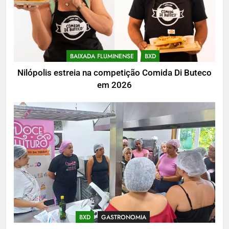
BAIXADA FLUMINENSE
BXD
Nilópolis estreia na competição Comida Di Buteco
em 2026
BXD
GASTRONOMIA