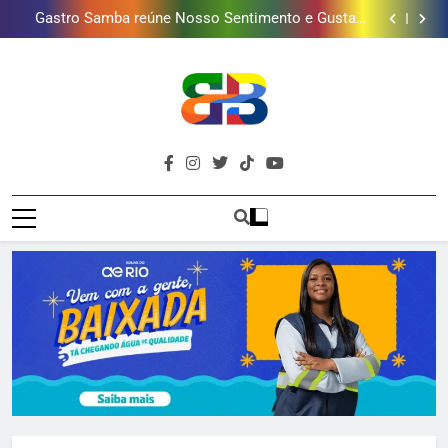
Guanabara tem diversas opções de vinhos para
presentear o seu pai. Descubra como escolher o que
Gastro Samba reúne Nosso Sentimento e Gustavo
mais combina com ele
Lins em Nova Iguaçu neste fim de semana
Shopping Grande Rio sorteia MacBook e oferece
vinho em campanha de Dia dos Pais
Obra garante a preservação de 190 milhões de litros
de água por ano na Baixada Fluminense
Guanabara tem diversas opções de vinhos para
presentear o seu pai. Descubra como escolher o que
Gastro Samba reúne Nosso Sentimento e Gustavo
mais combina com ele
Lins em Nova Iguaçu neste fim de semana
Shopping Grande Rio sorteia MacBook e oferece
vinho em campanha de Dia dos Pais
Obra garante a preservação de 190 milhões de litros
Brava
de água por ano na Baixada Fluminense
Baixada Fluminense Em Destaque!
Baixada