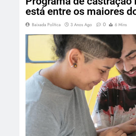
Programa de castração 
está entre os maiores 
0
Baixada Política
3 Anos Ago
6 Mins