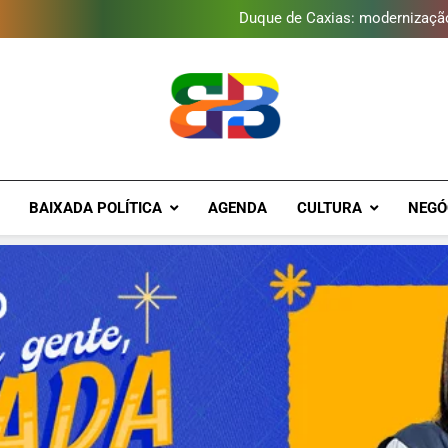
Duque de Caxias: modernização
Guanabara tem diversas opç
Gastro Samba reúne Nosso Sen
Japeri renova termo de con
Duque de Caxias: modernização
Guanabara tem diversas opç
Gastro Samba reúne Nosso Sen
Brava Baixad
Baixada Fluminense Em Destaque!
BAIXADA POLÍTICA
AGENDA
CULTURA
NEGÓ