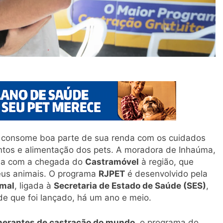
consome boa parte de sua renda com os cuidados
ntos e alimentação dos pets. A moradora de Inhaúma,
iada com a chegada do
Castramóvel
à região, que
eus animais. O programa
RJPET
é desenvolvido pela
imal
, ligada à
Secretaria de Estado de Saúde (SES)
,
de que foi lançado, há um ano e meio.
nerantes de castração do mundo
, o programa do