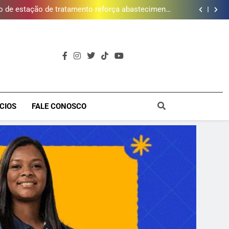
 de estação de tratamento reforça abastecimento
de água
ões de vinhos para presentear o seu pai. Descubra
como escolher o que mais combina com ele
timento e Gustavo Lins em Nova Iguaçu neste fim
de semana
cessão do Campo de Golfe e fortalece projeto que
atende 140 crianças
 de estação de tratamento reforça abastecimento
de água
ões de vinhos para presentear o seu pai. Descubra
como escolher o que mais combina com ele
timento e Gustavo Lins em Nova Iguaçu neste fim
de semana
a
CIOS
FALE CONOSCO