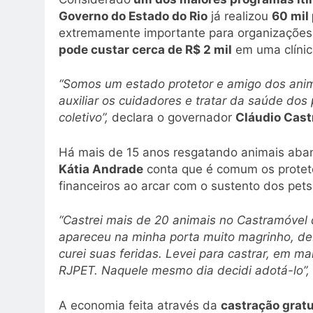
Governo do Estado do Rio
já realizou
60 mil
extremamente importante para organizações s
pode custar cerca de R$ 2 mil
em uma clínica
“Somos um estado protetor e amigo dos ani
auxiliar os cuidadores e tratar da saúde dos
coletivo”,
declara o governador
Cláudio Cast
Há mais de 15 anos resgatando animais aba
Kátia Andrade
conta que é comum os protet
financeiros ao arcar com o sustento dos pets,
“Castrei mais de 20 animais no Castramóvel 
apareceu na minha porta muito magrinho, debi
curei suas feridas. Levei para castrar, em m
RJPET. Naquele mesmo dia decidi adotá-lo”,
A economia feita através da
castração gratu