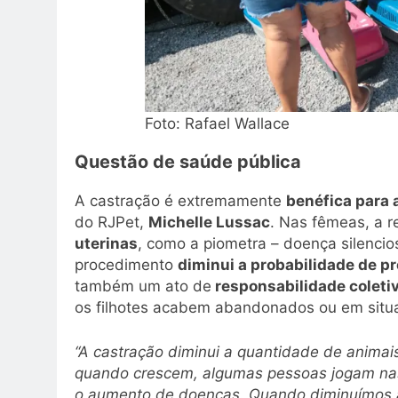
Foto: Rafael Wallace
Questão de saúde pública
A castração é extremamente
benéfica para 
do RJPet,
Michelle Lussac
. Nas fêmeas, a r
uterinas
, como a piometra – doença silencio
procedimento
diminui a probabilidade de pr
também um ato de
responsabilidade coleti
os filhotes acabem abandonados ou em sit
“A castração diminui a quantidade de animai
quando crescem, algumas pessoas jogam nas
o aumento de doenças. Quando diminuímos 